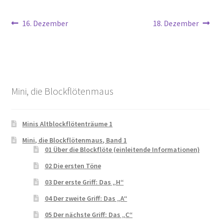
Beitragsnavigation
Vorheriger
Nächster
16. Dezember
18. Dezember
Beitrag:
Beitrag:
Mini, die Blockflötenmaus
Minis Altblockflötenträume 1
Mini, die Blockflötenmaus, Band 1
01 Über die Blockflöte (einleitende Informationen)
02 Die ersten Töne
03 Der erste Griff: Das „H“
04 Der zweite Griff: Das „A“
05 Der nächste Griff: Das „C“