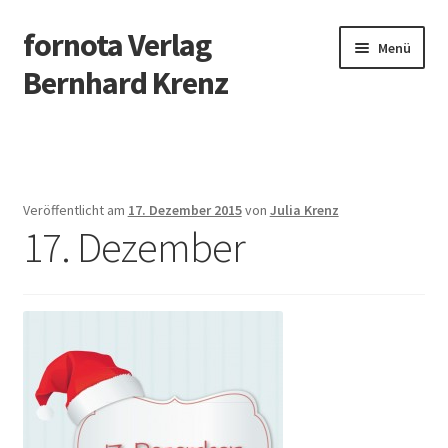
fornota Verlag
Zur
Zum
Menü
Navigation
Inhalt
Bernhard Krenz
springen
springen
Blockflöte
Klavier
Veröffentlicht am
17. Dezember 2015
von
Julia Krenz
17. Dezember
Weihnachten
Liederhefte
Mini, die Blockflötenmaus