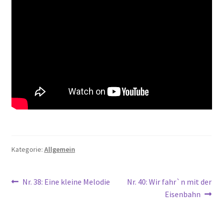
Kategorie:
Allgemein
Beitragsnavigation
Vorheriger
Nächster
Nr. 38: Eine kleine Melodie
Nr. 40: Wir fahr`n mit der
Beitrag:
Beitrag:
Eisenbahn