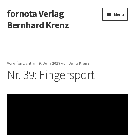
fornota Verlag
Zur
Zum
Menü
Navigation
Inhalt
Bernhard Krenz
springen
springen
Blockflöte
Klavier
Veröffentlicht am
9. Juni 2017
von
Julia Krenz
Nr. 39: Fingersport
Weihnachten
Liederhefte
Mini, die Blockflötenmaus